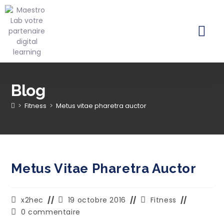
QUI SOMMES NOUS ?
MAESTRO REALI
MAESTRO LEAR
MAESTRO LAB
Blog
>
Fitness
>
Metus vitae pharetra auctor
Metus Vitae Pharetra Auctor
x2hec
19 octobre 2016
Fitness
0 commentaire